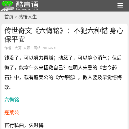
首页
>
感悟人生
传世奇文《六悔铭》：不犯六种错 身心
保平安
作者：大亮 来源：网络 2017-8-31
钱没了，可以努力再赚；动怒了，可以静心消气；但后
悔了，能拿什么来拯救自己？在明人宋熏的《古今药
石》中，载有寇莱公的《六悔铭》，教人要及早觉悟悔
改。
六悔铭
寇莱公
官行私曲，失时悔。