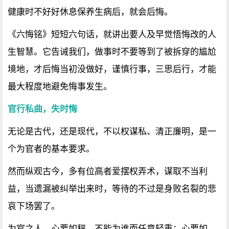
健康时不好好休息保养生病后，就会后悔。
《六悔铭》短短六句话，就讲出要人及早觉悟悔改的人
生智慧。它告诫我们，做事时不要等到了被拆穿的尴尬
境地，才后悔当初没做好，谨慎行事，三思后行，才能
最大程度地避免悔事发生。
官行私曲，失时悔
无论是古代，还是现代，不以权谋私、清正廉明，是一
个为官者的基本要求。
然而纵观古今，多有位高者爱摆权弄术，谋取不当利
益，当遗漏被纠举出来时，等待的不过是身败名裂的悲
哀下场罢了。
为官之人，心要如秤，不能为谁而任意轻重；心要如