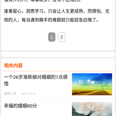
逢事留心，洞悉学习，只会让人生更成熟，而惧怕、无
视的人，每当遇到棘手的难题就只能捉急后悔了。
1
2
相关内容
一个26岁准新娘对婚姻的7点感
悟
感悟人生
2015-12-31
幸福的婚姻80分