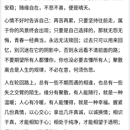
安稳；随缘自在，不悲不喜，便是晴天。
心情不好时告诉自己：再苦再累，只要坚持往前走，属
于你的风景终会出现；只要是自己选择的，那就无怨无
悔，青春一经典当，永远无法赎回；过去只可以用来回
忆，别沉迷在它的阴影中，否则永远看不清前面的路；
不要期望所有人都懂你，你也没必要去懂所有人；聚散
离合是人生的规律，不必在意，何须伤悲。
人在轮回路上，总有一些不期而遇的相逢，也总有一些
失之交臂的陌生。缘分有聚散，有人能随行，就是一种
温暖；人心有冷暖，有人能懂得，就是一种幸福。握紧
几份真情，以心交心；拿出几许真诚，以诚换情；相识
于真，才能相知于心；相处于纯净，才能相望于透明；