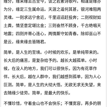
缘分，缘来缘去古至今，谈之若素诗歌吟。相逢是缘亦
为分，缘定三生属命运。天涯之遥何其甚，银河难阻两
灵魂。一则求远宁舍近，千里迢迢赶投奔；二则视财如
土粪，情坚意定堪比金；三则奋然不顾身，千古绝唱天
地震；四则并蒂心连心，两情厮守如青春。除却巫山不
是云，缘来缘去皆随君。
简单，是人生的至境。小时候的欢乐，是单纯带来的。
长大后的痛苦，是复杂给予的。越长大越孤单。小时
候，在没人的地方，我们可以很快乐，因为有花草作
伴。长大后，越在人群中，我们越感到孤单，因为人心
叵测。简单，是人生的大彻大悟。无欲无求无失望，来
去随缘少徒劳。简单，是最大的快乐。
不懂珍惜，守着金山也不会快乐；不懂宽容，再多的朋