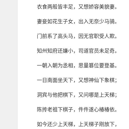
衣食两般皆丰足，又想娇容美貌妻。
妻妾如花生子女，出入无奈少马骑。
门前系了高头马，因无官职受人欺。
知州知府还嫌小，司道官员未足奇。
一朝入朝为丞相，思量篡位要登基。
一日南面坐天下，又想神仙下象棋；
洞宾与他把棋下，又问哪是上天梯；
陈抟老祖下棋子，件件遂心椿椿依。
如今还少上天梯，上天梯子刚放下，