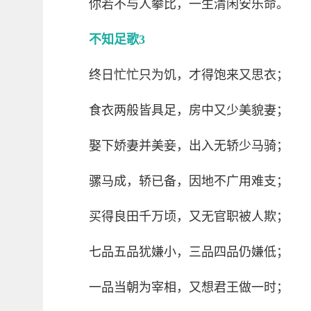
你若不与人攀比，一生清闲安乐命。
不知足歌3
终日忙忙只为饥，才得饱来又思衣；
食衣两般皆具足，房中又少美貌妻；
娶下娇妻并美妾，出入无轿少马骑；
骡马成，轿已备，因地不广用难支；
买得良田千万顷，又无官职被人欺；
七品五品犹嫌小，三品四品仍嫌低；
一品当朝为宰相，又想君王做一时；