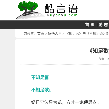
首页
|
励
首页
感悟人生
当前位置：
>
> 《知足歌》与《不知足歌》
《知足歌
作者：
不知足篇
不知足歌1
终日奔波只为饥，方才一饱便思衣。