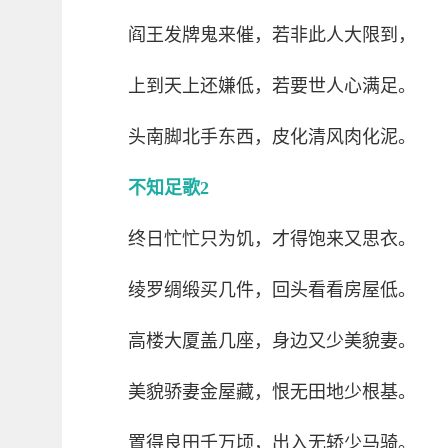
阎王发牌鬼来催，若非此人大限到，
上到天上还嫌低，若要世人心满足。
头南脚北手东西，皮化清风肉化泥。
不知足歌2
终日忙忙只为饥，才得饱来又思衣。
绫罗绸缎买几件，回头看看房屋低。
高楼大厦盖几座，身边又少美貌妻。
美貌骄妻金屋藏，恨无田地少根基。
置得良田千万顷，出入无轿少马骑。