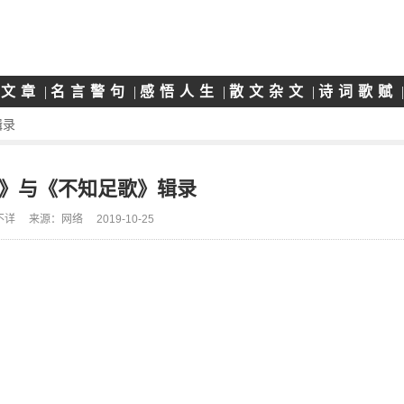
志文章
|
名言警句
|
感悟人生
|
散文杂文
|
诗词歌赋
辑录
》与《不知足歌》辑录
不详
来源：网络
2019-10-25