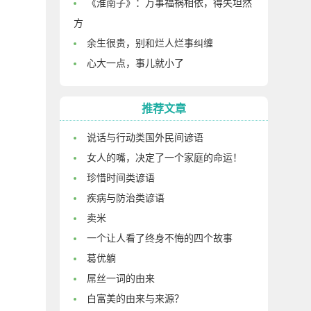
《淮南子》：万事福祸相依，得失坦然
方
余生很贵，别和烂人烂事纠缠
心大一点，事儿就小了
推荐文章
说话与行动类国外民间谚语
女人的嘴，决定了一个家庭的命运！
珍惜时间类谚语
疾病与防治类谚语
卖米
一个让人看了终身不悔的四个故事
葛优躺
屌丝一词的由来
白富美的由来与来源？